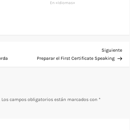
En «Idiomas»
Sig
Siguiente
ent
erda
Preparar el First Certificate Speaking
.
Los campos obligatorios están marcados con
*