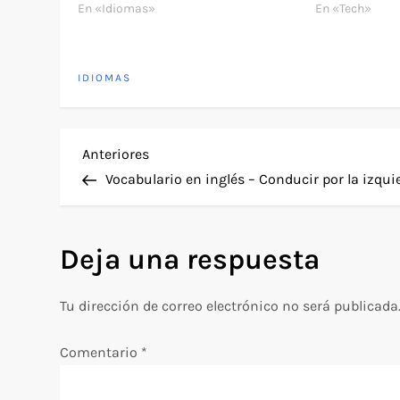
En «Idiomas»
En «Tech»
IDIOMAS
N
Entrada
Anteriores
anterior
Vocabulario en inglés – Conducir por la izqui
a
v
Deja una respuesta
e
Tu dirección de correo electrónico no será publicada
g
Comentario
*
a