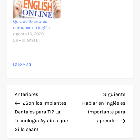
Quiz de 10 errores
comunes en inglés
agosto 15, 2020
En «Idiomas»
IDIOMAS
N
Entrada
Siguie
Anteriores
Siguiente
anterior
entra
¿Son los Implantes
Hablar en inglés es
a
Dentales para Ti? La
importante para
Tecnología Ayuda a que
aprender
v
Sí lo sean!