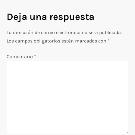
e
g
Deja una respuesta
a
Tu dirección de correo electrónico no será publicada.
c
Los campos obligatorios están marcados con
*
i
Comentario
*
ó
n
d
e
e