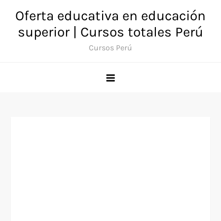
Saltar
Oferta educativa en educación
al
superior | Cursos totales Perú
contenido
Cursos Perú