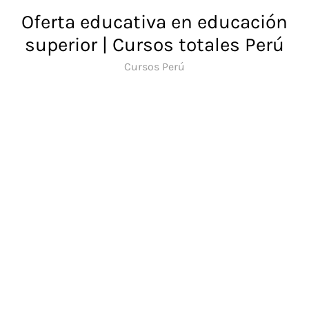
Saltar
Oferta educativa en educación
al
superior | Cursos totales Perú
contenido
Cursos Perú