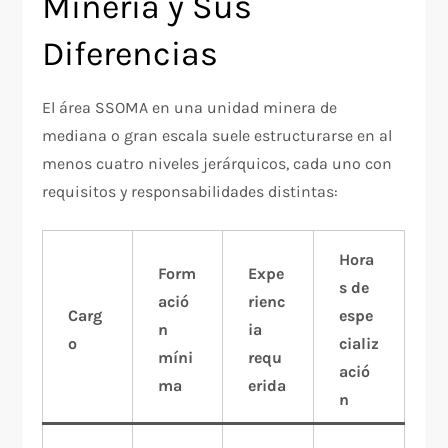
Minería y Sus
Diferencias
El área SSOMA en una unidad minera de
mediana o gran escala suele estructurarse en al
menos cuatro niveles jerárquicos, cada uno con
requisitos y responsabilidades distintas:
Hora
Form
Expe
s de
ació
rienc
Carg
espe
n
ia
o
cializ
míni
requ
ació
ma
erida
n