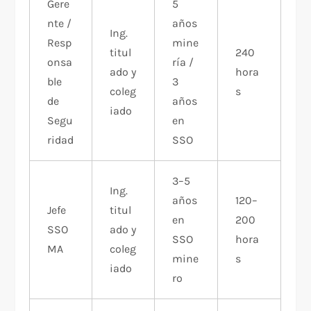
Gere
5
nte /
años
Ing.
Resp
mine
titul
240
onsa
ría /
ado y
hora
ble
3
coleg
s
de
años
iado
Segu
en
ridad
SSO
3–5
Ing.
años
120–
Jefe
titul
en
200
SSO
ado y
SSO
hora
MA
coleg
mine
s
iado
ro