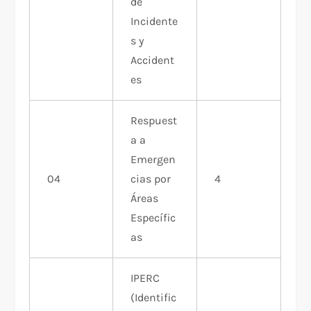
de
Incidente
s y
Accident
es
Respuest
a a
Emergen
04
cias por
4
Áreas
Específic
as
IPERC
(Identific