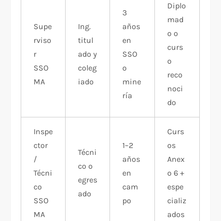
Diplo
3
mad
Supe
Ing.
años
o o
rviso
titul
en
curs
r
ado y
SSO
o
SSO
coleg
o
reco
MA
iado
mine
noci
ría
do
Inspe
Curs
ctor
1–2
os
Técni
/
años
Anex
co o
Técni
en
o 6 +
egres
co
cam
espe
ado
SSO
po
cializ
MA
ados