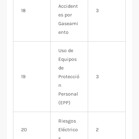
Accident
18
3
es por
Gaseami
ento
Uso de
Equipos
de
19
Protecció
3
n
Personal
(EPP)
Riesgos
20
Eléctrico
2
s