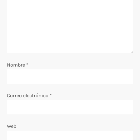
n
d
e
e
Nombre
*
n
t
Correo electrónico
*
r
a
Web
d