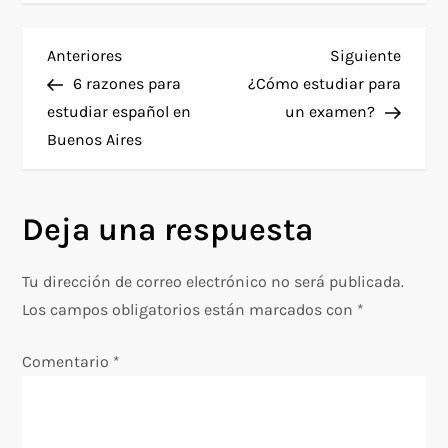
N
Entrada
Siguie
Anteriores
Siguiente
anterior
entra
6 razones para
¿Cómo estudiar para
a
estudiar español en
un examen?
Buenos Aires
v
e
Deja una respuesta
g
Tu dirección de correo electrónico no será publicada.
a
Los campos obligatorios están marcados con
*
c
Comentario
*
i
ó