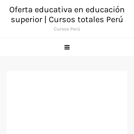
Saltar
Oferta educativa en educación
al
superior | Cursos totales Perú
contenido
Cursos Perú