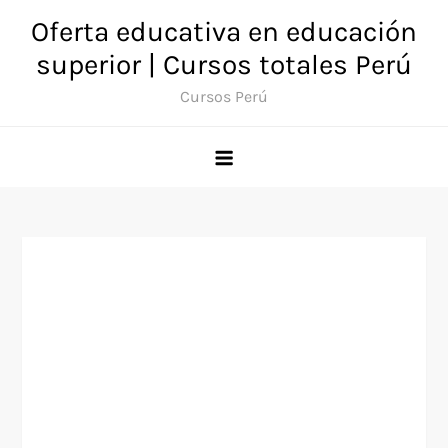
Saltar
Oferta educativa en educación
al
superior | Cursos totales Perú
contenido
Cursos Perú