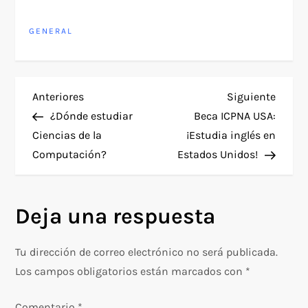
GENERAL
N
Entrada
Siguie
Anteriores
Siguiente
anterior
entra
¿Dónde estudiar
Beca ICPNA USA:
a
Ciencias de la
¡Estudia inglés en
Computación?
Estados Unidos!
v
e
Deja una respuesta
g
Tu dirección de correo electrónico no será publicada.
a
Los campos obligatorios están marcados con
*
c
Comentario
*