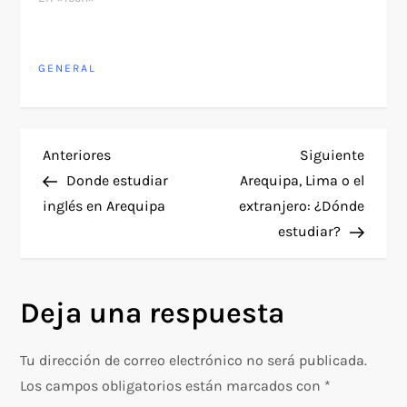
GENERAL
N
Entrada
Siguie
Anteriores
Siguiente
anterior
entra
Donde estudiar
Arequipa, Lima o el
a
inglés en Arequipa
extranjero: ¿Dónde
estudiar?
v
e
Deja una respuesta
g
Tu dirección de correo electrónico no será publicada.
a
Los campos obligatorios están marcados con
*