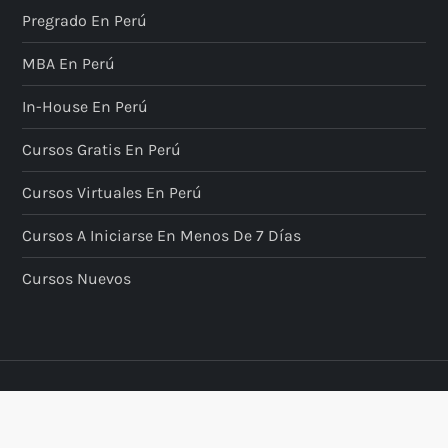
Pregrado En Perú
n
MBA En Perú
d
In-House En Perú
e
Cursos Gratis En Perú
e
Cursos Virtuales En Perú
n
Cursos A Iniciarse En Menos De 7 Días
t
Cursos Nuevos
r
a
d