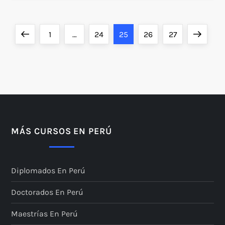
P
Previous
Page
Page
Page
Page
Page
Next
1
…
24
25
26
27
a
page
page
g
i
n
MÁS CURSOS EN PERÚ
a
Diplomados En Perú
c
Doctorados En Perú
i
Maestrías En Perú
ó