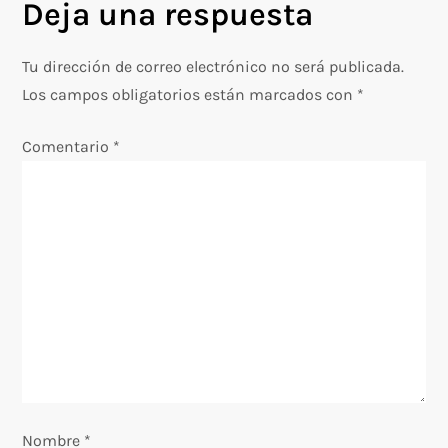
Deja una respuesta
g
Tu dirección de correo electrónico no será publicada.
a
Los campos obligatorios están marcados con
*
c
Comentario
*
i
ó
n
d
e
e
Nombre
*