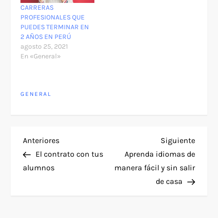
CARRERAS
PROFESIONALES QUE
PUEDES TERMINAR EN
2 AÑOS EN PERÚ
agosto 25, 2021
En «General»
GENERAL
N
Entrada
Siguie
Anteriores
Siguiente
anterior
entra
El contrato con tus
Aprenda idiomas de
a
alumnos
manera fácil y sin salir
de casa
v
e