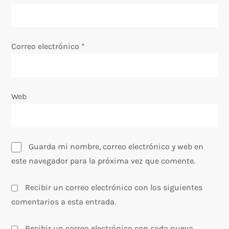
n
t
Correo electrónico
*
r
a
Web
d
a
s
Guarda mi nombre, correo electrónico y web en
este navegador para la próxima vez que comente.
Recibir un correo electrónico con los siguientes
comentarios a esta entrada.
Recibir un correo electrónico con cada nueva