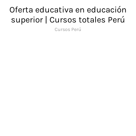
Saltar
Oferta educativa en educación
al
superior | Cursos totales Perú
contenido
Cursos Perú