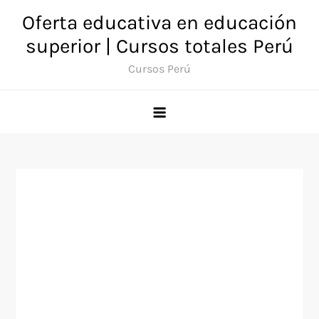
Saltar
Oferta educativa en educación
al
superior | Cursos totales Perú
contenido
Cursos Perú