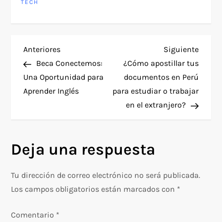
TECH
N
Entrada
Siguie
Anteriores
Siguiente
anterior
entra
Beca Conectemos:
¿Cómo apostillar tus
a
Una Oportunidad para
documentos en Perú
Aprender Inglés
para estudiar o trabajar
v
en el extranjero?
e
g
Deja una respuesta
a
Tu dirección de correo electrónico no será publicada.
c
Los campos obligatorios están marcados con
*
i
Comentario
*